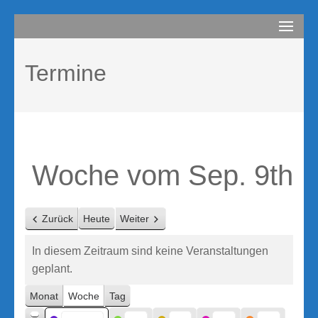
Zum
compurem
Rene Martin
Inhalt
springen
Termine
(Enter
drücken)
Woche vom Sep. 9th
Zurück
Heute
Weiter
In diesem Zeitraum sind keine Veranstaltungen
geplant.
Monat
Woche
Tag