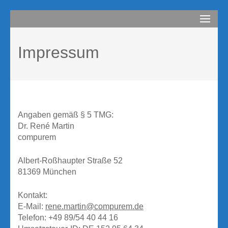
Zum
compurem
Rene Martin
Inhalt
springen
Impressum
(Enter
drücken)
Angaben gemäß § 5 TMG:
Dr. René Martin
compurem
Albert-Roßhaupter Straße 52
81369 München
Kontakt:
E-Mail:
rene.martin@compurem.de
Telefon: +49 89/54 40 44 16