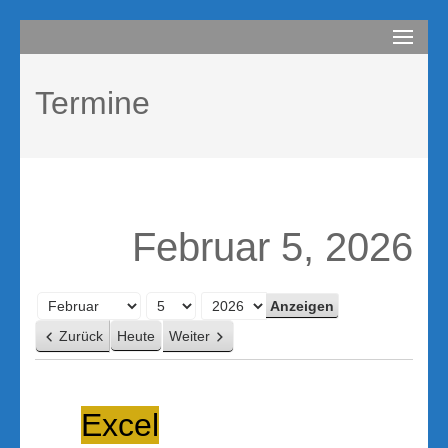
Zum
compurem
Rene Martin
Inhalt
springen
Termine
(Enter
drücken)
Februar 5, 2026
Monat
Tag
Jahr
Zurück
Heute
Weiter
Excel
Excel