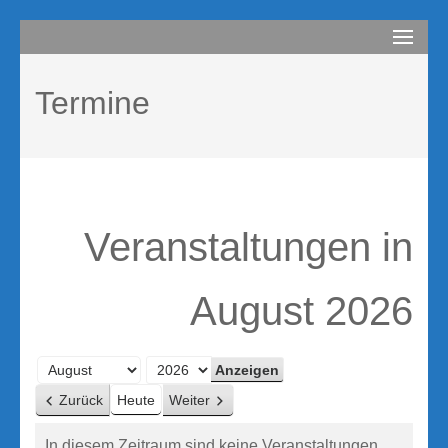
Zum
compurem
Rene Martin
Inhalt
springen
Termine
(Enter
drücken)
Veranstaltungen in
August 2026
Monat
Jahr
Zurück
Heute
Weiter
In diesem Zeitraum sind keine Veranstaltungen