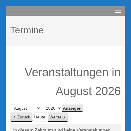
Zum
compurem
Rene Martin
Inhalt
springen
Termine
(Enter
drücken)
Veranstaltungen in
August 2026
Monat
Jahr
Zurück
Heute
Weiter
In diesem Zeitraum sind keine Veranstaltungen