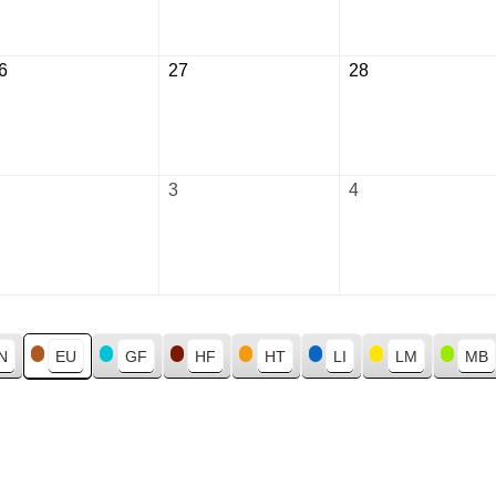
2026
2026
2026
6
August
27
August
28
August
26,
27,
28,
2026
2026
2026
September
3
September
4
September
2,
3,
4,
2026
2026
2026
N
EU
GF
HF
HT
LI
LM
MB