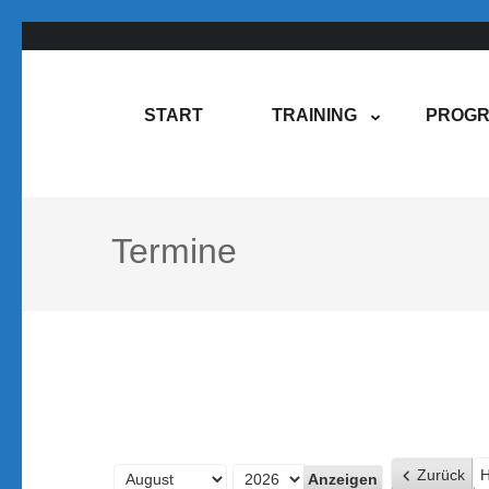
Zum
Inhalt
springen
Rene Martin
COMPUREM
START
TRAINING
PROGR
(Enter
drücken)
Termine
Zurück
H