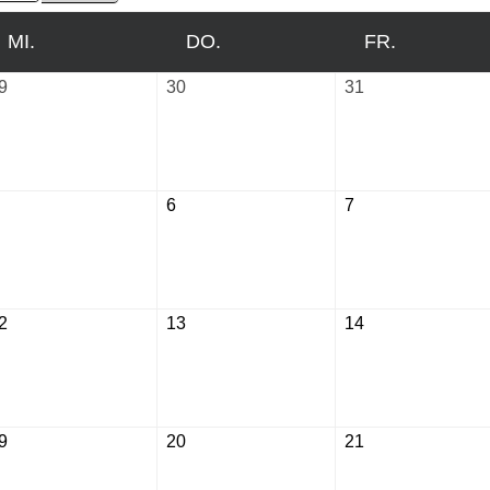
MI.
MITTWOCH
DO.
DONNERSTAG
FR.
FREITAG
9
Juli
30
Juli
31
Juli
29,
30,
31,
2026
2026
2026
August
6
August
7
August
5,
6,
7,
2026
2026
2026
2
August
13
August
14
August
12,
13,
14,
2026
2026
2026
9
August
20
August
21
August
19,
20,
21,