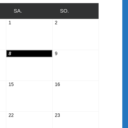
SA.
SAMSTAG
SO.
SONNTAG
1
August
2
August
1,
2,
2026
2026
8
August
9
August
8,
9,
2026
2026
15
August
16
August
15,
16,
2026
2026
22
August
23
August
22,
23,