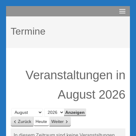
Zum
compurem
Rene Martin
Inhalt
springen
Termine
(Enter
drücken)
Veranstaltungen in
August 2026
Monat
Jahr
Zurück
Heute
Weiter
In diesem Zeitraum sind keine Veranstaltungen