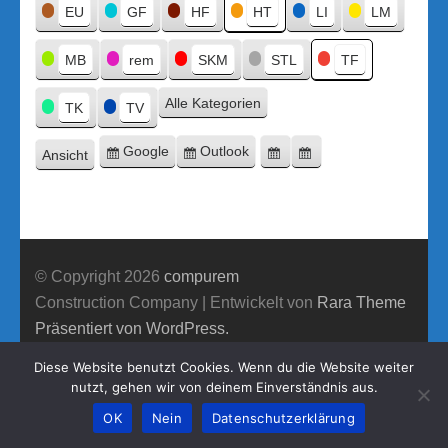
Titel
EU
GF
HF
HT
LI
LM
MB
rem
SKM
STL
TF
Alle Kategorien
TK
TV
Google
Outlook
Ansicht
Eintragen
Eintragen
Google-
Outlook-
ausdrucken
in
in
Export
Export
© Copyright 2026
compurem
Construction Company | Entwickelt von
Rara Theme
Präsentiert von WordPress.
Diese Website benutzt Cookies. Wenn du die Website weiter
nutzt, gehen wir von deinem Einverständnis aus.
OK
Nein
Datenschutzerklärung