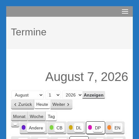
Zum
compurem
Rene Martin
Inhalt
springen
Termine
(Enter
drücken)
August 7, 2026
Monat
Tag
Jahr
Zurück
Heute
Weiter
Monat
Woche
Tag
Kategorien
Andere
CB
DL
DP
EN
Kategorie
ohne