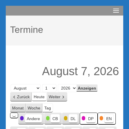
Zum
compurem
Rene Martin
Inhalt
springen
Termine
(Enter
drücken)
August 7, 2026
Monat
Tag
Jahr
Zurück
Heute
Weiter
Monat
Woche
Tag
Kategorien
Andere
CB
DL
DP
EN
Kategorie
ohne