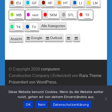
Titel
EU
GF
HF
HT
LI
LM
MB
rem
SKM
STL
TF
Alle Kategorien
TK
TV
Google
Outlook
Ansicht
Eintragen
Eintragen
Google-
Outlook-
ausdrucken
in
in
Export
Export
© Copyright 2026
compurem
Construction Company | Entwickelt von
Rara Theme
Präsentiert von WordPress.
Diese Website benutzt Cookies. Wenn du die Website weiter
nutzt, gehen wir von deinem Einverständnis aus.
OK
Nein
Datenschutzerklärung