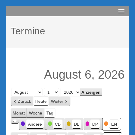
Zum
compurem
Rene Martin
Inhalt
springen
Termine
(Enter
drücken)
August 6, 2026
Monat
Tag
Jahr
Zurück
Heute
Weiter
Monat
Woche
Tag
Kategorien
Andere
CB
DL
DP
EN
Kategorie
ohne