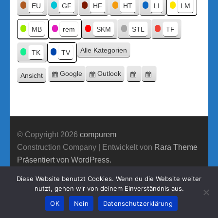
Titel
EU
GF
HF
HT
LI
LM
MB
rem
SKM
STL
TF
Alle Kategorien
TK
TV
Google
Outlook
Ansicht
Eintragen
Eintragen
Google-
Outlook-
ausdrucken
in
in
Export
Export
© Copyright 2026
compurem
Construction Company | Entwickelt von
Rara Theme
Präsentiert von WordPress.
Diese Website benutzt Cookies. Wenn du die Website weiter
nutzt, gehen wir von deinem Einverständnis aus.
OK
Nein
Datenschutzerklärung