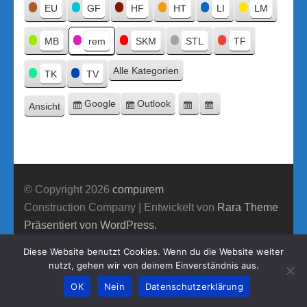
Titel
EU
GF
HF
HT
LI
LM
MB
rem
SKM
STL
TF
Alle Kategorien
TK
TV
Google
Outlook
Ansicht
Eintragen
Eintragen
Google-
Outlook-
ausdrucken
in
in
Export
Export
© Copyright 2026
compurem
Construction Company | Entwickelt von
Rara Theme
Präsentiert von WordPress.
Diese Website benutzt Cookies. Wenn du die Website weiter
nutzt, gehen wir von deinem Einverständnis aus.
OK
Nein
Datenschutzerklärung