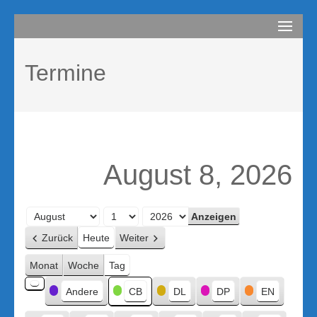
Zum
compurem
Rene Martin
Inhalt
springen
Termine
(Enter
drücken)
August 8, 2026
Monat
Tag
Jahr
Zurück
Heute
Weiter
Monat
Woche
Tag
Kategorien
Andere
CB
DL
DP
EN
Kategorie
ohne