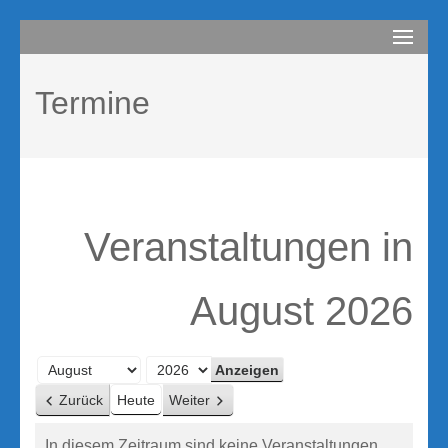
Zum
compurem
Rene Martin
Inhalt
springen
Termine
(Enter
drücken)
Veranstaltungen in
August 2026
Monat
Jahr
Zurück
Heute
Weiter
In diesem Zeitraum sind keine Veranstaltungen