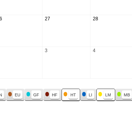
2026
2026
2026
6
August
27
August
28
August
26,
27,
28,
2026
2026
2026
September
3
September
4
September
2,
3,
4,
2026
2026
2026
N
EU
GF
HF
HT
LI
LM
MB