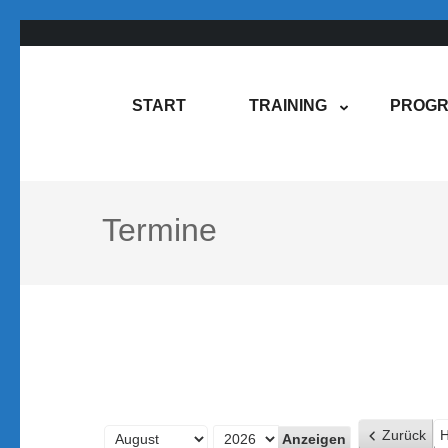
Zum
Inhalt
springen
Rene Martin
COMPUREM
START
TRAINING
PROGR
(Enter
drücken)
Termine
Zurück
H