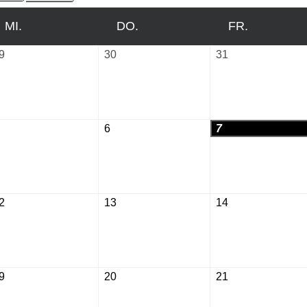
MI.
MITTWOCH
DO.
DONNERSTAG
FR.
FREITAG
9
Juli
30
Juli
31
Juli
29,
30,
31,
2026
2026
2026
August
6
August
7
August
5,
6,
7,
2026
2026
2026
2
August
13
August
14
August
12,
13,
14,
2026
2026
2026
9
August
20
August
21
August
19,
20,
21,