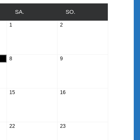
SA.
SAMSTAG
SO.
SONNTAG
1
August
2
August
1,
2,
2026
2026
8
August
9
August
8,
9,
2026
2026
15
August
16
August
15,
16,
2026
2026
22
August
23
August
22,
23,