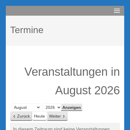
Zum
compurem
Rene Martin
Inhalt
springen
Termine
(Enter
drücken)
Veranstaltungen in
August 2026
Monat
Jahr
Zurück
Heute
Weiter
In diesem Zeitraum sind keine Veranstaltungen