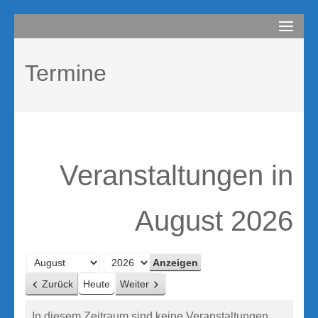
Zum
compurem
Rene Martin
Inhalt
springen
Termine
(Enter
drücken)
Veranstaltungen in
August 2026
Monat
Jahr
Zurück
Heute
Weiter
In diesem Zeitraum sind keine Veranstaltungen