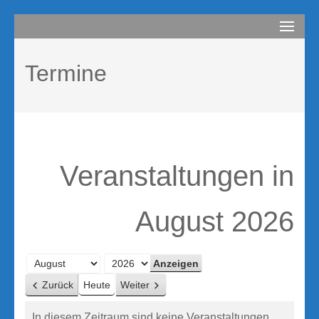
Zum
compurem
Rene Martin
Inhalt
springen
Termine
(Enter
drücken)
Veranstaltungen in
August 2026
Monat
Jahr
Zurück
Heute
Weiter
In diesem Zeitraum sind keine Veranstaltungen