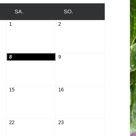
SA.
SAMSTAG
SO.
SONNTAG
1
August
2
August
1,
2,
2026
2026
8
August
9
August
8,
9,
2026
2026
15
August
16
August
15,
16,
2026
2026
22
August
23
August
22,
23,