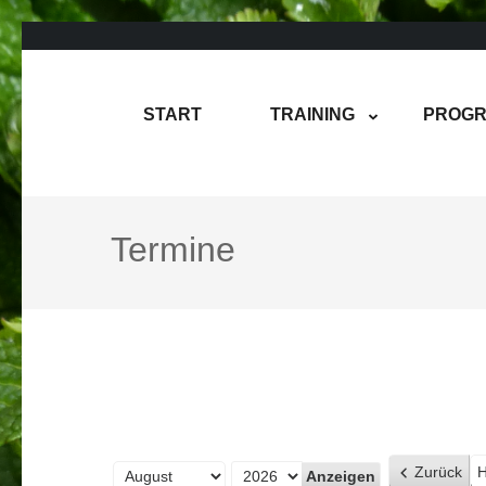
Zum
Inhalt
springen
Rene Martin
COMPUREM
START
TRAINING
PROGR
(Enter
drücken)
Termine
Zurück
H