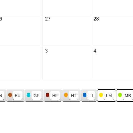
2026
2026
2026
6
August
27
August
28
August
26,
27,
28,
2026
2026
2026
September
3
September
4
September
2,
3,
4,
2026
2026
2026
N
EU
GF
HF
HT
LI
LM
MB