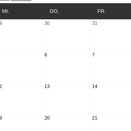
MI.
MITTWOCH
DO.
DONNERSTAG
FR.
FREITAG
9
Juli
30
Juli
31
Juli
29,
30,
31,
2026
2026
2026
August
6
August
7
August
5,
6,
7,
2026
2026
2026
2
August
13
August
14
August
12,
13,
14,
2026
2026
2026
9
August
20
August
21
August
19,
20,
21,