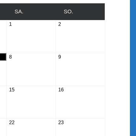
SA.
SAMSTAG
SO.
SONNTAG
1
August
2
August
1,
2,
2026
2026
8
August
9
August
8,
9,
2026
2026
15
August
16
August
15,
16,
2026
2026
22
August
23
August
22,
23,