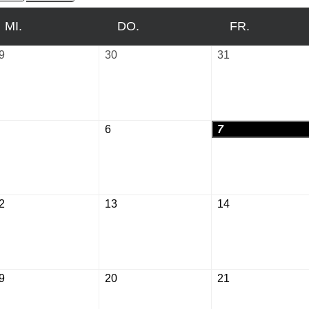
MI.
MITTWOCH
DO.
DONNERSTAG
FR.
FREITAG
9
Juli
30
Juli
31
Juli
29,
30,
31,
2026
2026
2026
August
6
August
7
August
5,
6,
7,
2026
2026
2026
2
August
13
August
14
August
12,
13,
14,
2026
2026
2026
9
August
20
August
21
August
19,
20,
21,