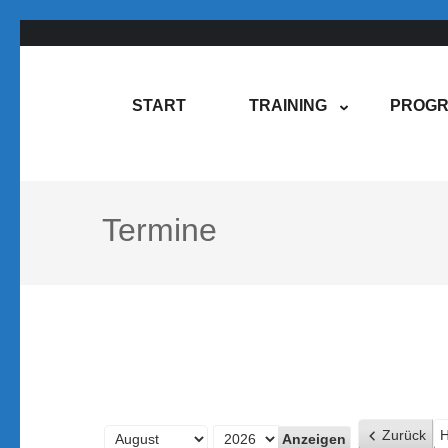
Zum
Inhalt
springen
Rene Martin
COMPUREM
START
TRAINING
PROGR
(Enter
drücken)
Termine
Zurück
H