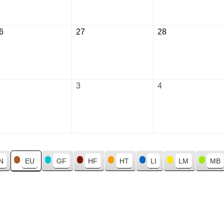
2026
2026
2026
6
August
27
August
28
August
26,
27,
28,
2026
2026
2026
September
3
September
4
September
2,
3,
4,
2026
2026
2026
N
EU
GF
HF
HT
LI
LM
MB