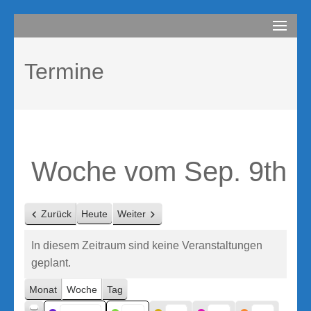
Zum
compurem
Rene Martin
Inhalt
springen
Termine
(Enter
drücken)
Woche vom Sep. 9th
Zurück
Heute
Weiter
In diesem Zeitraum sind keine Veranstaltungen
geplant.
Monat
Woche
Tag