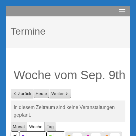
Zum
compurem
Rene Martin
Inhalt
springen
Termine
(Enter
drücken)
Woche vom Sep. 9th
Zurück
Heute
Weiter
In diesem Zeitraum sind keine Veranstaltungen
geplant.
Monat
Woche
Tag