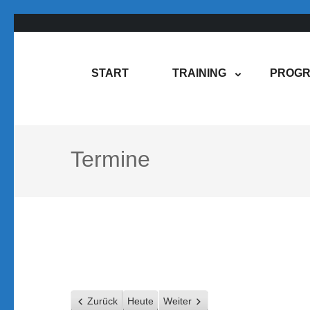
Zum
Inhalt
springen
Rene Martin
COMPUREM
START
TRAINING
PROGR
(Enter
drücken)
Termine
Zurück
Heute
Weiter