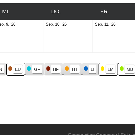
MI.
MITTWOCH
DO.
DONNERSTAG
FR.
FREITAG
September
September
Septemb
ep. 9, '26
Sep. 10, '26
Sep. 11, '26
9,
10,
11,
2026
2026
2026
N
EU
GF
HF
HT
LI
LM
MB