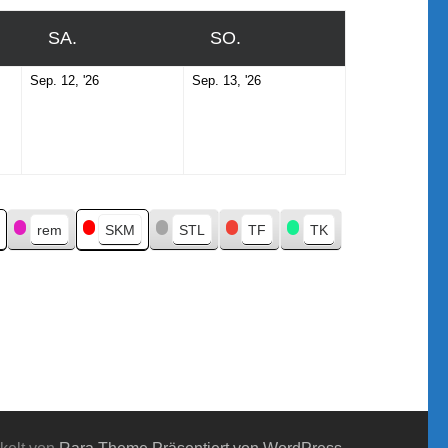
SA.
SAMSTAG
SO.
SONNTAG
er
September
September
Sep. 12, '26
Sep. 13, '26
12,
13,
2026
2026
rem
SKM
STL
TF
TK