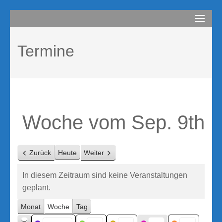
Zum
compurem
Rene Martin
Inhalt
springen
Termine
(Enter
drücken)
Woche vom Sep. 9th
Zurück
Heute
Weiter
In diesem Zeitraum sind keine Veranstaltungen
geplant.
Monat
Woche
Tag