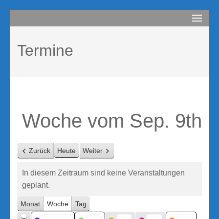
Zum
compurem
Rene Martin
Inhalt
springen
Termine
(Enter
drücken)
Woche vom Sep. 9th
Zurück
Heute
Weiter
In diesem Zeitraum sind keine Veranstaltungen
geplant.
Monat
Woche
Tag