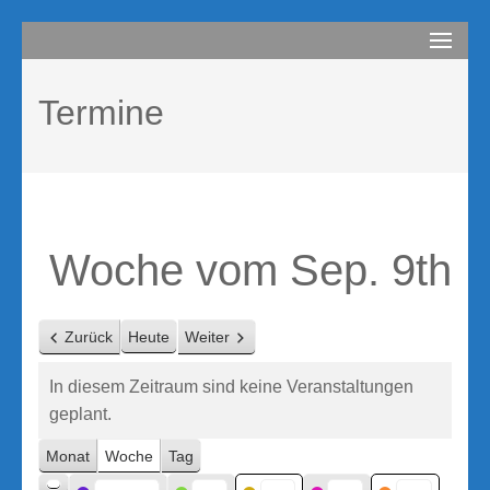
Zum
compurem
Rene Martin
Inhalt
springen
Termine
(Enter
drücken)
Woche vom Sep. 9th
Zurück
Heute
Weiter
In diesem Zeitraum sind keine Veranstaltungen
geplant.
Monat
Woche
Tag