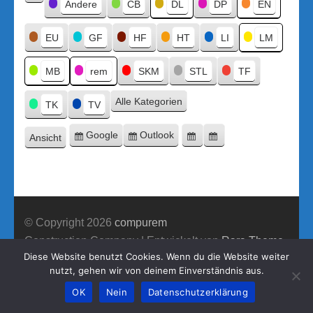
Kategorien
Andere
CB
DL
DP
EN
Kategorie
ohne
Titel
EU
GF
HF
HT
LI
LM
MB
rem
SKM
STL
TF
Alle Kategorien
TK
TV
Google
Outlook
Ansicht
Eintragen
Eintragen
Google-
Outlook-
ausdrucken
in
in
Export
Export
© Copyright 2026
compurem
Construction Company | Entwickelt von
Rara Theme
Diese Website benutzt Cookies. Wenn du die Website weiter
Präsentiert von WordPress.
nutzt, gehen wir von deinem Einverständnis aus.
OK
Nein
Datenschutzerklärung