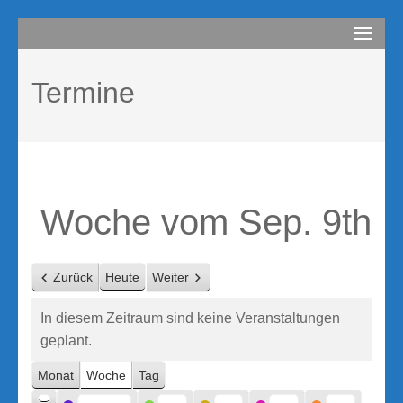
Zum
compurem
Rene Martin
Inhalt
springen
Termine
(Enter
drücken)
Woche vom Sep. 9th
Zurück
Heute
Weiter
In diesem Zeitraum sind keine Veranstaltungen
geplant.
Monat
Woche
Tag