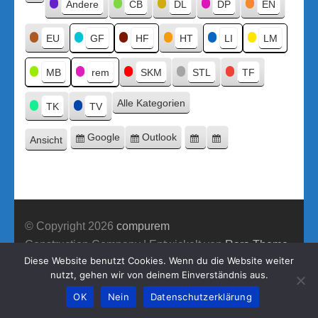
Kategorien
Andere
CB
DL
DP
EN
Kategorie
ohne
Titel
EU
GF
HF
HT
LI
LM
MB
rem
SKM
STL
TF
Alle Kategorien
TK
TV
Google
Outlook
Ansicht
Eintragen
Eintragen
Google-
Outlook-
ausdrucken
in
in
Export
Export
© Copyright 2026
compurem
Construction Company | Entwickelt von
Rara Theme
Diese Website benutzt Cookies. Wenn du die Website weiter
Präsentiert von WordPress.
nutzt, gehen wir von deinem Einverständnis aus.
OK
Nein
Datenschutzerklärung