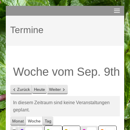
Zum
compurem
Rene Martin
Inhalt
springen
Termine
(Enter
drücken)
Woche vom Sep. 9th
Zurück
Heute
Weiter
In diesem Zeitraum sind keine Veranstaltungen
geplant.
Monat
Woche
Tag