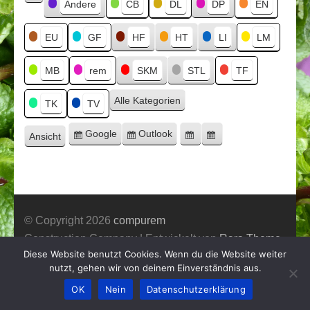
Kategorien
Andere
CB
DL
DP
EN
Kategorie
ohne
Titel
EU
GF
HF
HT
LI
LM
MB
rem
SKM
STL
TF
Alle Kategorien
TK
TV
Google
Outlook
Ansicht
Eintragen
Eintragen
Google-
Outlook-
ausdrucken
in
in
Export
Export
© Copyright 2026
compurem
Construction Company | Entwickelt von
Rara Theme
Diese Website benutzt Cookies. Wenn du die Website weiter
Präsentiert von WordPress.
nutzt, gehen wir von deinem Einverständnis aus.
OK
Nein
Datenschutzerklärung