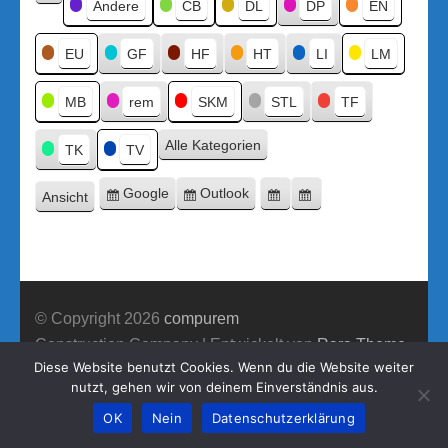
Kategorien
Andere
CB
DL
DP
EN
Kategorie
ohne
Titel
EU
GF
HF
HT
LI
LM
MB
rem
SKM
STL
TF
Alle Kategorien
TK
TV
Google
Outlook
Ansicht
Eintragen
Eintragen
Google-
Outlook-
ausdrucken
in
in
Export
Export
© Copyright 2026
compurem
Construction Company | Entwickelt von
Rara Theme
Diese Website benutzt Cookies. Wenn du die Website weiter
Präsentiert von WordPress.
nutzt, gehen wir von deinem Einverständnis aus.
OK
Nein
Datenschutzerklärung