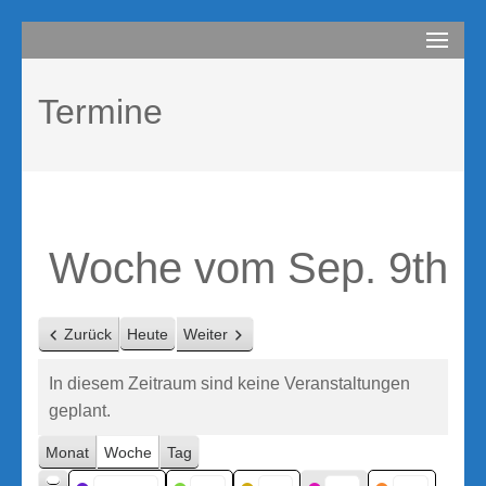
Zum
compurem
Rene Martin
Inhalt
springen
Termine
(Enter
drücken)
Woche vom Sep. 9th
Zurück
Heute
Weiter
In diesem Zeitraum sind keine Veranstaltungen
geplant.
Monat
Woche
Tag