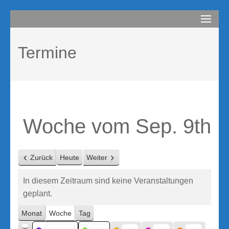
Zum
compurem
Rene Martin
Inhalt
springen
Termine
(Enter
drücken)
Woche vom Sep. 9th
Zurück
Heute
Weiter
In diesem Zeitraum sind keine Veranstaltungen
geplant.
Monat
Woche
Tag