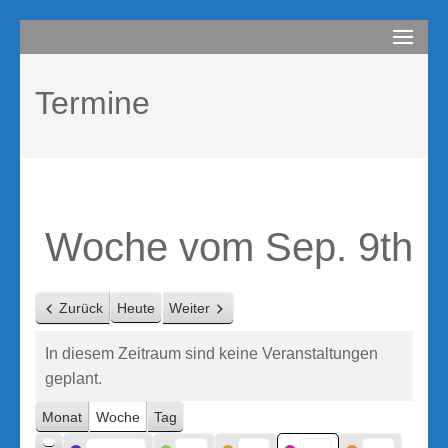
Zum
compurem
Rene Martin
Inhalt
springen
Termine
(Enter
drücken)
Woche vom Sep. 9th
Zurück
Heute
Weiter
In diesem Zeitraum sind keine Veranstaltungen
geplant.
Monat
Woche
Tag