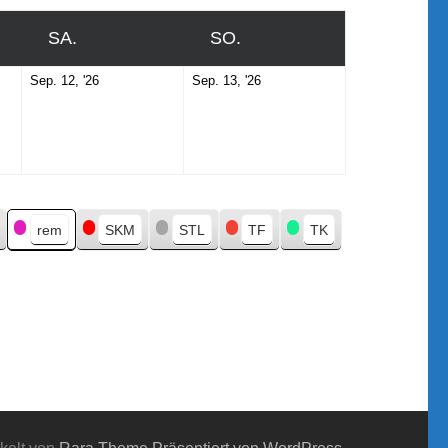
SA.
SAMSTAG
SO.
SONNTAG
er
September
September
Sep. 12, '26
Sep. 13, '26
12,
13,
2026
2026
rem
SKM
STL
TF
TK