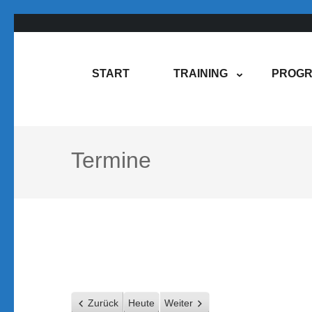
Zum
Inhalt
springen
Rene Martin
COMPUREM
START
TRAINING
PROGR
(Enter
drücken)
Termine
Zurück
Heute
Weiter