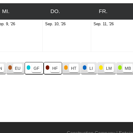
MI.
MITTWOCH
DO.
DONNERSTAG
FR.
FREITAG
September
September
Septemb
ep. 9, '26
Sep. 10, '26
Sep. 11, '26
9,
10,
11,
2026
2026
2026
N
EU
GF
HF
HT
LI
LM
MB