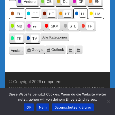
Kategorien
Andere
CB
DL
DP
EN
Kategorie
ohne
Titel
EU
GF
HF
HT
LI
LM
MB
rem
SKM
STL
TF
Alle Kategorien
TK
TV
Google
Outlook
Ansicht
Eintragen
Eintragen
Google-
Outlook-
ausdrucken
in
in
Export
Export
© Copyright 2026
compurem
Construction Company | Entwickelt von
Rara Theme
Diese Website benutzt Cookies. Wenn du die Website weiter
Präsentiert von WordPress.
nutzt, gehen wir von deinem Einverständnis aus.
OK
Nein
Datenschutzerklärung