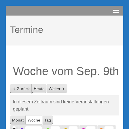
Zum
compurem
Rene Martin
Inhalt
springen
Termine
(Enter
drücken)
Woche vom Sep. 9th
Zurück
Heute
Weiter
In diesem Zeitraum sind keine Veranstaltungen
geplant.
Monat
Woche
Tag