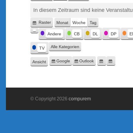
In diesem Zeitraum sind keine Veranstalt
Raster
Monat
Woche
Tag
Anzeigen
Kategorien
als
Andere
CB
DL
DP
E
Kategorie
ohne
Alle Kategorien
Titel
TV
Google
Outlook
Ansicht
Eintragen
Eintragen
Google-
Outlook-
ausdrucken
in
in
Export
Export
© Copyright 2026
compurem