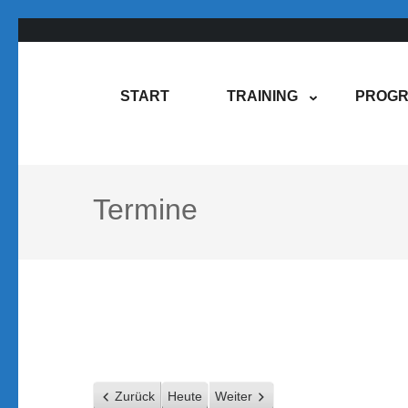
Zum
Inhalt
springen
Rene Martin
COMPUREM
START
TRAINING
PROGR
(Enter
drücken)
Termine
Zurück
Heute
Weiter