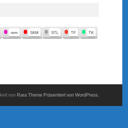
rem
SKM
STL
TF
TK
kelt von
Rara Theme
Präsentiert von WordPress.