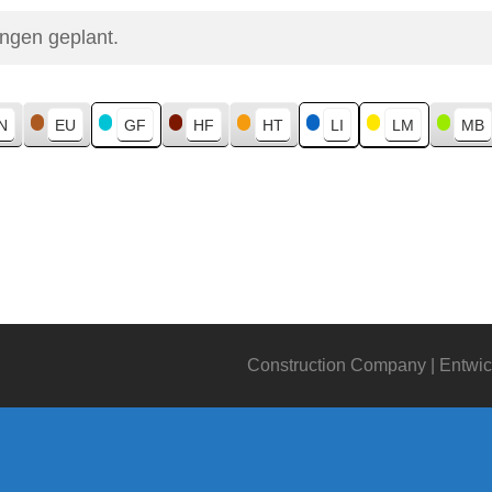
ungen geplant.
N
EU
GF
HF
HT
LI
LM
MB
Construction Company | Entwic