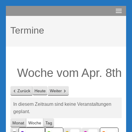
Zum
compurem
Rene Martin
Inhalt
springen
Termine
(Enter
drücken)
Woche vom Apr. 8th
Zurück
Heute
Weiter
In diesem Zeitraum sind keine Veranstaltungen
geplant.
Monat
Woche
Tag