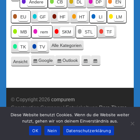
Kategorien
Andere
CB
DL
DP
EN
Kategorie
ohne
Titel
EU
GF
HF
HT
LI
LM
MB
rem
SKM
STL
TF
Alle Kategorien
TK
TV
Google
Outlook
Ansicht
Eintragen
Eintragen
Google-
Outlook-
ausdrucken
in
in
Export
Export
© Copyright 2026
compurem
Construction Company | Entwickelt von
Rara Theme
Diese Website benutzt Cookies. Wenn du die Website weiter
Präsentiert von WordPress.
nutzt, gehen wir von deinem Einverständnis aus.
OK
Nein
Datenschutzerklärung