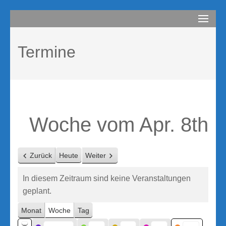
Zum
compurem
Rene Martin
Inhalt
springen
Termine
(Enter
drücken)
Woche vom Apr. 8th
Zurück
Heute
Weiter
In diesem Zeitraum sind keine Veranstaltungen
geplant.
Monat
Woche
Tag