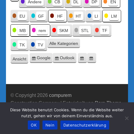
Kategorien
Andere
CB
DL
DP
EN
Kategorie
ohne
Titel
EU
GF
HF
HT
LI
LM
MB
rem
SKM
STL
TF
Alle Kategorien
TK
TV
Google
Outlook
Ansicht
Eintragen
Eintragen
Google-
Outlook-
ausdrucken
in
in
Export
Export
© Copyright 2026
compurem
Construction Company | Entwickelt von
Rara Theme
Diese Website benutzt Cookies. Wenn du die Website weiter
Präsentiert von WordPress.
nutzt, gehen wir von deinem Einverständnis aus.
OK
Nein
Datenschutzerklärung