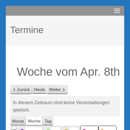
Zum
compurem
Rene Martin
Inhalt
springen
Termine
(Enter
drücken)
Woche vom Apr. 8th
Zurück
Heute
Weiter
In diesem Zeitraum sind keine Veranstaltungen
geplant.
Monat
Woche
Tag