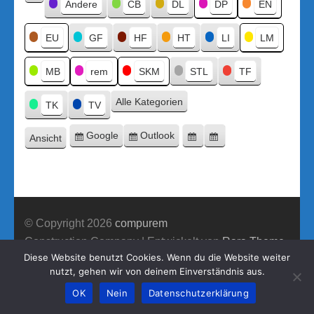
Kategorien
Andere
CB
DL
DP
EN
Kategorie
ohne
Titel
EU
GF
HF
HT
LI
LM
MB
rem
SKM
STL
TF
Alle Kategorien
TK
TV
Google
Outlook
Ansicht
Eintragen
Eintragen
Google-
Outlook-
ausdrucken
in
in
Export
Export
© Copyright 2026
compurem
Construction Company | Entwickelt von
Rara Theme
Diese Website benutzt Cookies. Wenn du die Website weiter
Präsentiert von WordPress.
nutzt, gehen wir von deinem Einverständnis aus.
OK
Nein
Datenschutzerklärung