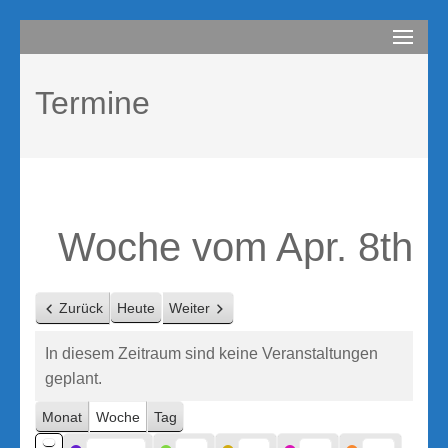
Zum
compurem
Rene Martin
Inhalt
springen
Termine
(Enter
drücken)
Woche vom Apr. 8th
Zurück
Heute
Weiter
In diesem Zeitraum sind keine Veranstaltungen
geplant.
Monat
Woche
Tag