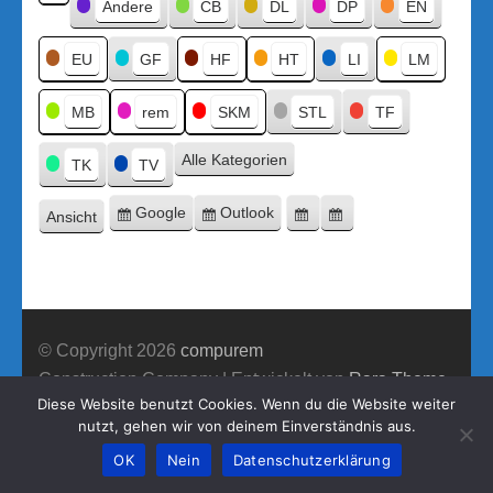
Kategorien
Andere
CB
DL
DP
EN
Kategorie
ohne
Titel
EU
GF
HF
HT
LI
LM
MB
rem
SKM
STL
TF
Alle Kategorien
TK
TV
Google
Outlook
Ansicht
Eintragen
Eintragen
Google-
Outlook-
ausdrucken
in
in
Export
Export
© Copyright 2026
compurem
Construction Company | Entwickelt von
Rara Theme
Diese Website benutzt Cookies. Wenn du die Website weiter
Präsentiert von WordPress.
nutzt, gehen wir von deinem Einverständnis aus.
OK
Nein
Datenschutzerklärung