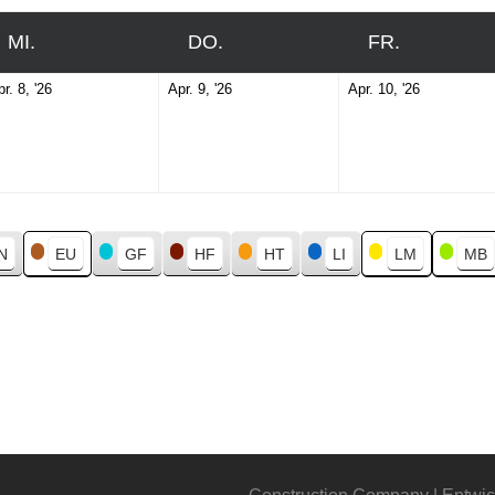
MI.
MITTWOCH
DO.
DONNERSTAG
FR.
FREITAG
April
April
April
r. 8, '26
Apr. 9, '26
Apr. 10, '26
8,
9,
10,
2026
2026
2026
N
EU
GF
HF
HT
LI
LM
MB