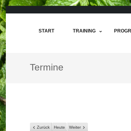
Zum
Inhalt
springen
Rene Martin
COMPUREM
START
TRAINING
PROGR
(Enter
drücken)
Termine
Zurück
Heute
Weiter