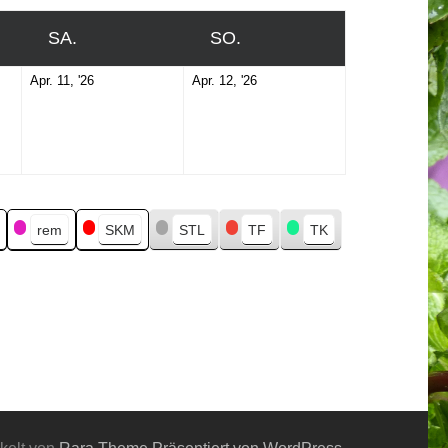
SA.
SAMSTAG
SO.
SONNTAG
April
April
Apr. 11, '26
Apr. 12, '26
11,
12,
2026
2026
rem
SKM
STL
TF
TK