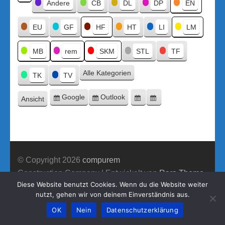
Kategorien
Andere
CB
DL
DP
EN
Kategorie
ohne
Titel
EU
GF
HF
HT
LI
LM
MB
rem
SKM
STL
TF
Alle Kategorien
TK
TV
Google
Outlook
Ansicht
Eintragen
Eintragen
Google-
Outlook-
ausdrucken
in
in
Export
Export
© Copyright 2026
compurem
Construction Company | Entwickelt von
Rara Theme
Diese Website benutzt Cookies. Wenn du die Website weiter
Präsentiert von WordPress.
nutzt, gehen wir von deinem Einverständnis aus.
OK
Nein
Datenschutzerklärung