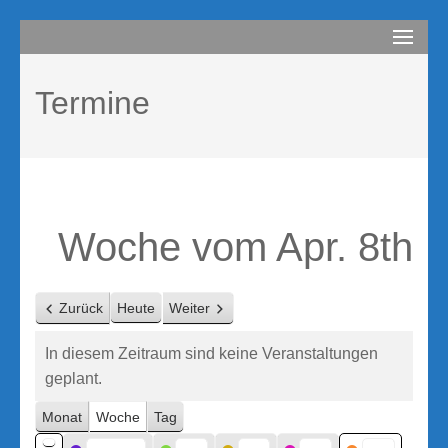
Zum
compurem
Rene Martin
Inhalt
springen
Termine
(Enter
drücken)
Woche vom Apr. 8th
Zurück
Heute
Weiter
In diesem Zeitraum sind keine Veranstaltungen
geplant.
Monat
Woche
Tag