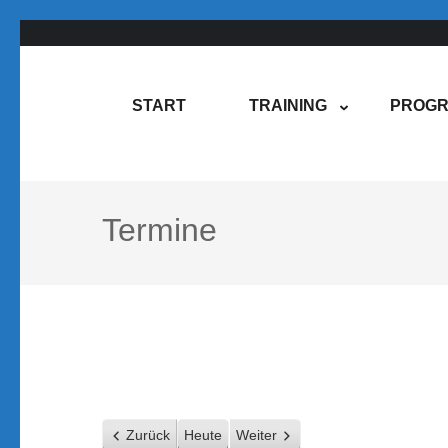
Zum
Inhalt
springen
Rene Martin
COMPUREM
START
TRAINING
PROGR
(Enter
drücken)
Termine
Zurück
Heute
Weiter