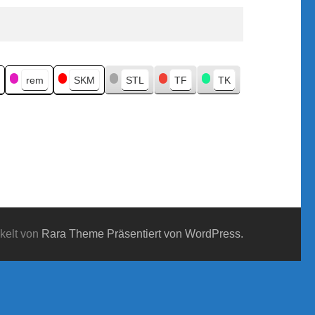
rem
SKM
STL
TF
TK
kelt von
Rara Theme
Präsentiert von WordPress.