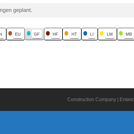
ungen geplant.
N
EU
GF
HF
HT
LI
LM
MB
Construction Company | Entwic