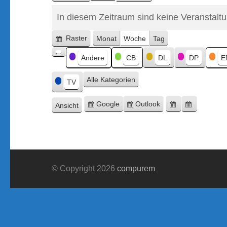
In diesem Zeitraum sind keine Veranstalt
Raster
Monat
Woche
Tag
Anzeigen
Kategorien
als
Andere
CB
DL
DP
E
Kategorie
ohne
Alle Kategorien
Titel
TV
Google
Outlook
Ansicht
Eintragen
Eintragen
Google-
Outlook-
ausdrucken
in
in
Export
Export
© Copyright 2026
compurem