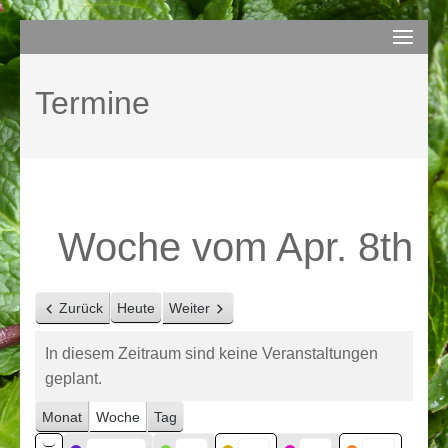
Zum
compurem
Rene Martin
Inhalt
springen
Termine
(Enter
drücken)
Woche vom Apr. 8th
Zurück
Heute
Weiter
In diesem Zeitraum sind keine Veranstaltungen
geplant.
Monat
Woche
Tag