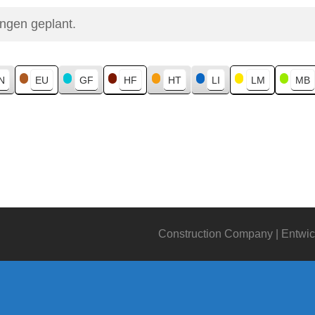
ungen geplant.
N
EU
GF
HF
HT
LI
LM
MB
Construction Company | Entwic