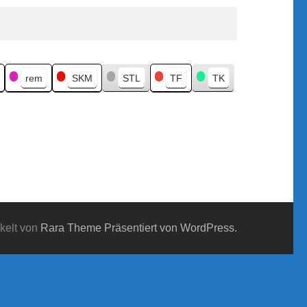
rem
SKM
STL
TF
TK
kelt von
Rara Theme
Präsentiert von WordPress.