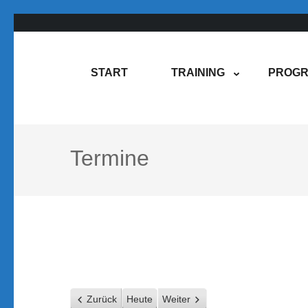
Zum
Inhalt
springen
Rene Martin
COMPUREM
START
TRAINING
PROGR
(Enter
drücken)
Termine
Zurück
Heute
Weiter