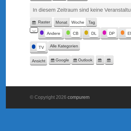
In diesem Zeitraum sind keine Veranstalt
Raster
Monat
Woche
Tag
Anzeigen
Kategorien
als
Andere
CB
DL
DP
E
Kategorie
ohne
Alle Kategorien
Titel
TV
Google
Outlook
Ansicht
Eintragen
Eintragen
Google-
Outlook-
ausdrucken
in
in
Export
Export
© Copyright 2026
compurem