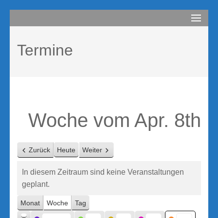
Zum
compurem
Rene Martin
Inhalt
springen
Termine
(Enter
drücken)
Woche vom Apr. 8th
Zurück
Heute
Weiter
In diesem Zeitraum sind keine Veranstaltungen
geplant.
Monat
Woche
Tag