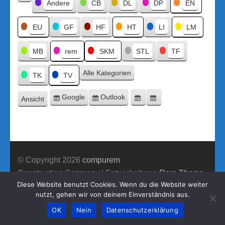
Kategorien
Andere
CB
DL
DP
EN
Kategorie
ohne
Titel
EU
GF
HF
HT
LI
LM
MB
rem
SKM
STL
TF
Alle Kategorien
TK
TV
Google
Outlook
Ansicht
Eintragen
Eintragen
Google-
Outlook-
ausdrucken
in
in
Export
Export
© Copyright 2026
compurem
Construction Company | Entwickelt von
Rara Theme
Diese Website benutzt Cookies. Wenn du die Website weiter
Präsentiert von WordPress.
nutzt, gehen wir von deinem Einverständnis aus.
OK
Nein
Datenschutzerklärung