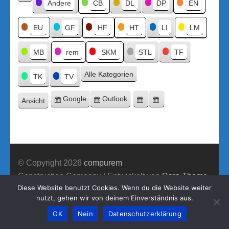
Kategorien
Andere
CB
DL
DP
EN
Kategorie
ohne
Titel
EU
GF
HF
HT
LI
LM
MB
rem
SKM
STL
TF
Alle Kategorien
TK
TV
Google
Outlook
Ansicht
Eintragen
Eintragen
Google-
Outlook-
ausdrucken
in
in
Export
Export
© Copyright 2026
compurem
Construction Company | Entwickelt von
Rara Theme
Diese Website benutzt Cookies. Wenn du die Website weiter
Präsentiert von WordPress.
nutzt, gehen wir von deinem Einverständnis aus.
OK
Nein
Datenschutzerklärung