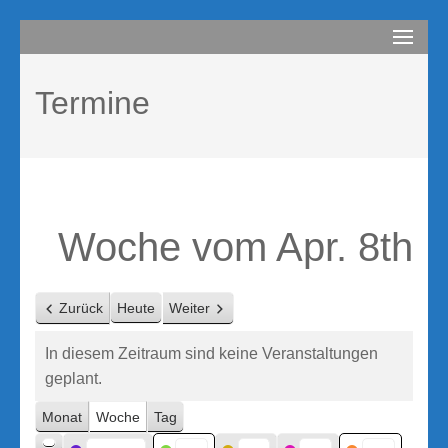
Zum
compurem
Rene Martin
Inhalt
springen
Termine
(Enter
drücken)
Woche vom Apr. 8th
Zurück
Heute
Weiter
In diesem Zeitraum sind keine Veranstaltungen
geplant.
Monat
Woche
Tag