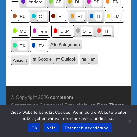
Kategorien
Andere
CB
DL
DP
EN
Kategorie
ohne
Titel
EU
GF
HF
HT
LI
LM
MB
rem
SKM
STL
TF
Alle Kategorien
TK
TV
Google
Outlook
Ansicht
Eintragen
Eintragen
Google-
Outlook-
ausdrucken
in
in
Export
Export
© Copyright 2026
compurem
Construction Company | Entwickelt von
Rara Theme
Diese Website benutzt Cookies. Wenn du die Website weiter
Präsentiert von WordPress.
nutzt, gehen wir von deinem Einverständnis aus.
OK
Nein
Datenschutzerklärung