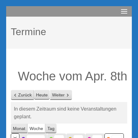
Zum
compurem
Rene Martin
Inhalt
springen
Termine
(Enter
drücken)
Woche vom Apr. 8th
Zurück
Heute
Weiter
In diesem Zeitraum sind keine Veranstaltungen
geplant.
Monat
Woche
Tag