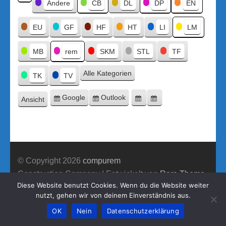
Kategorien
Andere
CB
DL
DP
EN
Kategorie
ohne
Titel
EU
GF
HF
HT
LI
LM
MB
rem
SKM
STL
TF
Alle Kategorien
TK
TV
Google
Outlook
Ansicht
Eintragen
Eintragen
Google-
Outlook-
ausdrucken
in
in
Export
Export
© Copyright 2026
compurem
Construction Company | Entwickelt von
Rara Theme
Diese Website benutzt Cookies. Wenn du die Website weiter
Präsentiert von WordPress.
nutzt, gehen wir von deinem Einverständnis aus.
OK
Nein
Datenschutzerklärung