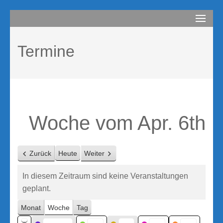
Zum
compurem
Rene Martin
Inhalt
springen
Termine
(Enter
drücken)
Woche vom Apr. 6th
Zurück
Heute
Weiter
In diesem Zeitraum sind keine Veranstaltungen
geplant.
Monat
Woche
Tag