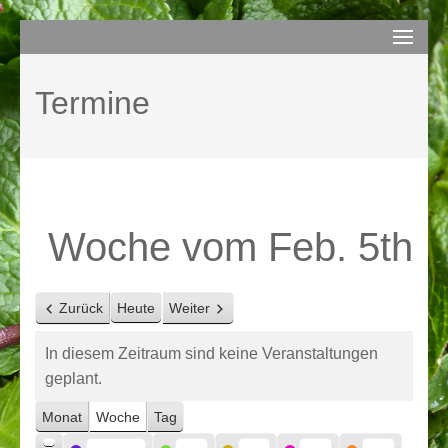
Zum
compurem
Rene Martin
Inhalt
springen
Termine
(Enter
drücken)
Woche vom Feb. 5th
Zurück
Heute
Weiter
In diesem Zeitraum sind keine Veranstaltungen
geplant.
Monat
Woche
Tag