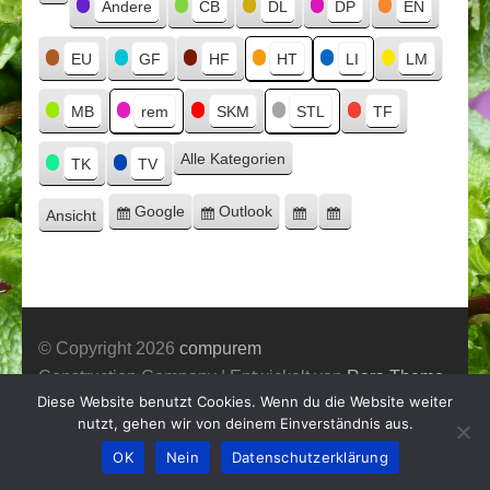
Kategorien
Andere
CB
DL
DP
EN
Kategorie
ohne
Titel
EU
GF
HF
HT
LI
LM
MB
rem
SKM
STL
TF
Alle Kategorien
TK
TV
Google
Outlook
Ansicht
Eintragen
Eintragen
Google-
Outlook-
ausdrucken
in
in
Export
Export
© Copyright 2026
compurem
Construction Company | Entwickelt von
Rara Theme
Diese Website benutzt Cookies. Wenn du die Website weiter
Präsentiert von WordPress.
nutzt, gehen wir von deinem Einverständnis aus.
OK
Nein
Datenschutzerklärung