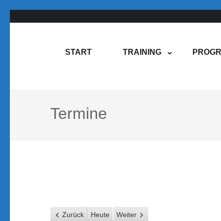
Zum
Inhalt
springen
Rene Martin
COMPUREM
START
TRAINING
PROGR
(Enter
drücken)
Termine
Zurück
Heute
Weiter