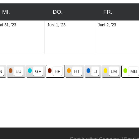
MI.
MITTWOCH
DO.
DONNERSTAG
FR.
FREITAG
Mai
Juni
Juni
ai 31, '23
Juni 1, '23
Juni 2, '23
31,
1,
2,
2023
2023
2023
N
EU
GF
HF
HT
LI
LM
MB