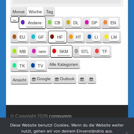
PowerBI
Monat
Woche
Tag
Kategorien
Andere
CB
DL
DP
EN
Kategorie
ohne
Titel
EU
GF
HF
HT
LI
LM
MB
rem
SKM
STL
TF
Alle Kategorien
TK
TV
Google
Outlook
Ansicht
Eintragen
Eintragen
Google-
Outlook-
ausdrucken
in
in
Export
Export
© Copyright 2026
compurem
Construction Company | Entwickelt von
Rara Theme
Diese Website benutzt Cookies. Wenn du die Website weiter
nutzt, gehen wir von deinem Einverständnis aus.
Präsentiert von WordPress.