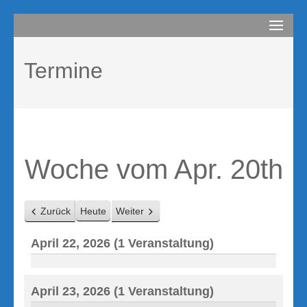
Zum
compurem
Rene Martin
Inhalt
springen
Termine
(Enter
drücken)
Woche vom Apr. 20th
Zurück
Heute
Weiter
April 22, 2026
(1 Veranstaltung)
PowerBI
April 23, 2026
(1 Veranstaltung)