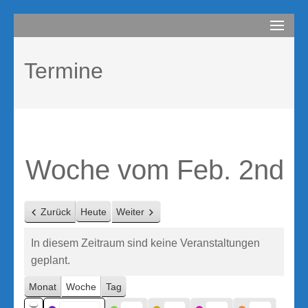
Zum
compurem
Rene Martin
Inhalt
springen
Termine
(Enter
drücken)
Woche vom Feb. 2nd
Zurück
Heute
Weiter
In diesem Zeitraum sind keine Veranstaltungen
geplant.
Monat
Woche
Tag