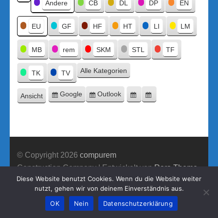
Kategorien
Andere
CB
DL
DP
EN
Kategorie
ohne
Titel
EU
GF
HF
HT
LI
LM
MB
rem
SKM
STL
TF
Alle Kategorien
TK
TV
Google
Outlook
Ansicht
Eintragen
Eintragen
Google-
Outlook-
ausdrucken
in
in
Export
Export
© Copyright 2026
compurem
Construction Company | Entwickelt von
Rara Theme
Diese Website benutzt Cookies. Wenn du die Website weiter
Präsentiert von WordPress.
nutzt, gehen wir von deinem Einverständnis aus.
OK
Nein
Datenschutzerklärung