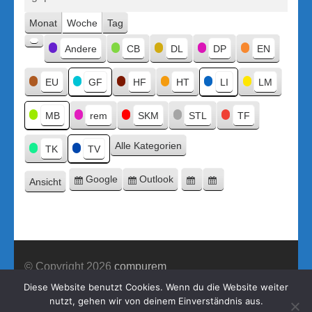
Monat
Woche
Tag
Kategorien
Andere
CB
DL
DP
EN
Kategorie
ohne
Titel
EU
GF
HF
HT
LI
LM
MB
rem
SKM
STL
TF
Alle Kategorien
TK
TV
Google
Outlook
Ansicht
Eintragen
Eintragen
Google-
Outlook-
ausdrucken
in
in
Export
Export
© Copyright 2026
compurem
Construction Company | Entwickelt von
Rara Theme
Diese Website benutzt Cookies. Wenn du die Website weiter
nutzt, gehen wir von deinem Einverständnis aus.
Präsentiert von WordPress.