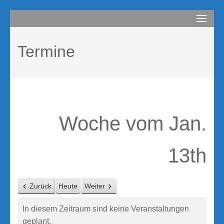
Zum
compurem
Rene Martin
Inhalt
springen
Termine
(Enter
drücken)
Woche vom Jan.
13th
Zurück
Heute
Weiter
In diesem Zeitraum sind keine Veranstaltungen
geplant.